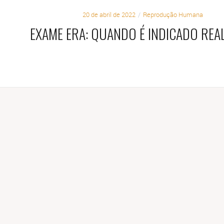
20 de abril de 2022
Reprodução Humana
EXAME ERA: QUANDO É INDICADO REA
TAG:
FALHA DE IMPLANTAÇÃO
ATAMENTOS
RELATO DE CASOS
DÚVIDAS
VÍDEOS
FALE 