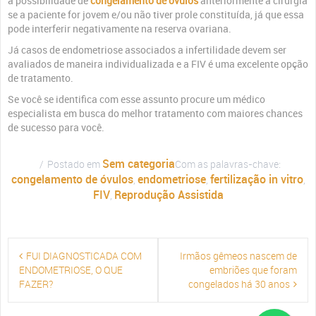
a possibilidade de
congelamento de óvulos
anteriormente a cirurgia
se a paciente for jovem e/ou não tiver prole constituída, já que essa
pode interferir negativamente na reserva ovariana.
Já casos de endometriose associados a infertilidade devem ser
avaliados de maneira individualizada e a FIV é uma excelente opção
de tratamento.
Se você se identifica com esse assunto procure um médico
especialista em busca do melhor tratamento com maiores chances
de sucesso para você.
Sem categoria
Postado em
Com as palavras-chave:
congelamento de óvulos
endometriose
fertilização in vitro
,
,
,
FIV
Reprodução Assistida
,
NAVEGAÇÃO
FUI DIAGNOSTICADA COM
Irmãos gêmeos nascem de
DE
ENDOMETRIOSE, O QUE
embriões que foram
POST
FAZER?
congelados há 30 anos